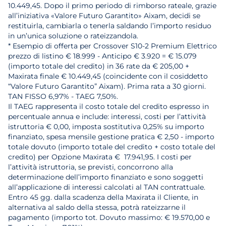
10.449,45. Dopo il primo periodo di rimborso rateale, grazie
all’iniziativa «Valore Futuro Garantito» Aixam, decidi se
restituirla, cambiarla o tenerla saldando l’importo residuo
in un’unica soluzione o rateizzandola.
* Esempio di offerta per Crossover S10-2 Premium Elettrico
prezzo di listino € 18.999 - Anticipo € 3.920 = € 15.079
(importo totale del credito) in 36 rate da € 205,00 +
Maxirata finale € 10.449,45 (coincidente con il cosiddetto
“Valore Futuro Garantito” Aixam). Prima rata a 30 giorni.
TAN FISSO 6,97% - TAEG 7,50%.
Il TAEG rappresenta il costo totale del credito espresso in
percentuale annua e include: interessi, costi per l’attività
istruttoria € 0,00, imposta sostitutiva 0,25% su importo
finanziato, spesa mensile gestione pratica € 2,50 - importo
totale dovuto (importo totale del credito + costo totale del
credito) per Opzione Maxirata € 17.941,95. I costi per
l’attività istruttoria, se previsti, concorrono alla
determinazione dell’importo finanziato e sono soggetti
all’applicazione di interessi calcolati al TAN contrattuale.
Entro 45 gg. dalla scadenza della Maxirata il Cliente, in
alternativa al saldo della stessa, potrà rateizzarne il
pagamento (importo tot. Dovuto massimo: € 19.570,00 e