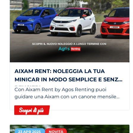
AIXAM RENT: NOLEGGIA LA TUA
MINICAR IN MODO SEMPLICE E SENZA
PENSIERI
Con Aixam Rent by Agos Renting puoi
guidare una Aixam con un canone mensile
fisso, senza gestire assicurazioni,
Scopri di più
manutenzione o costi imprevisti. Una
soluzione ideale sia per i genitori, che cercano
sicurezza, e per i ragazzi, che vogliono
indipendenza.
23 APR 2025
NOVITÀ