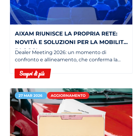
AIXAM RIUNISCE LA PROPRIA RETE:
NOVITÀ E SOLUZIONI PER LA MOBILITÀ
DI OGGI
Dealer Meeting 2026: un momento di
confronto e allineamento, che conferma la
volontà del brand di rafforzare la qualità
Scopri di più
dell’esperienza offerta ai clienti.
27 MAR 2026
AGGIORNAMENTO