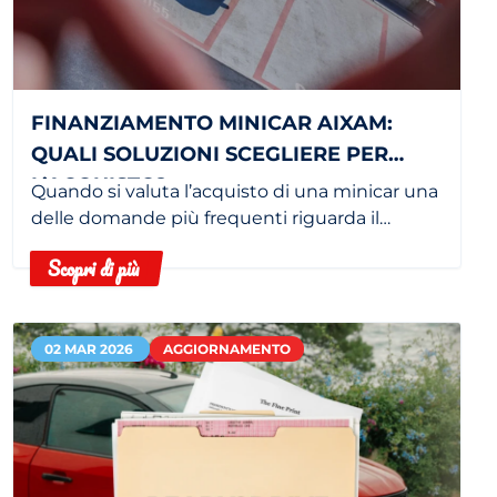
FINANZIAMENTO MINICAR AIXAM:
QUALI SOLUZIONI SCEGLIERE PER
L’ACQUISTO?
Quando si valuta l’acquisto di una minicar una
delle domande più frequenti riguarda il
finanziamento. E non è solo una questione di
Scopri di più
rata.
02 MAR 2026
AGGIORNAMENTO