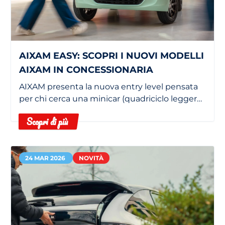
AIXAM EASY: SCOPRI I NUOVI MODELLI
AIXAM IN CONCESSIONARIA
AIXAM presenta la nuova entry level pensata
per chi cerca una minicar (quadriciclo leggero)
accessibile, semplice da utilizzare e
Scopri di più
personalizzabile.
24 MAR 2026
NOVITÀ